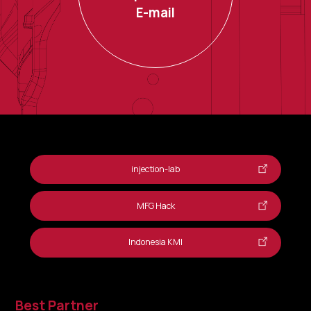
E-mail
injection-lab
MFG Hack
Indonesia KMI
Best Partner