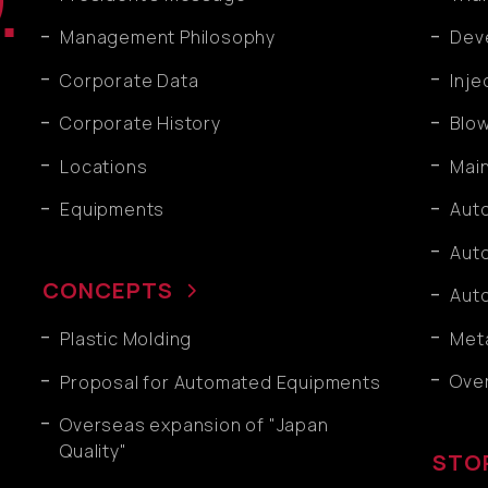
Management Philosophy
Dev
Corporate Data
Inje
Corporate History
Blow
Locations
Main
Equipments
Aut
Aut
CONCEPTS
Aut
Meta
Plastic Molding
Ove
Proposal for Automated Equipments
Overseas expansion of "Japan
Quality"
STO