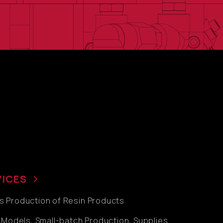
VICES
 Production of Resin Products
l Models, Small-batch Production, Supplies