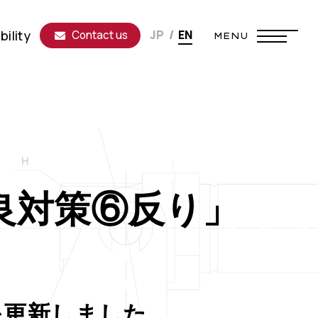
bility
JP
EN
Contact us
不良対策⑥反り」
を更新しました。