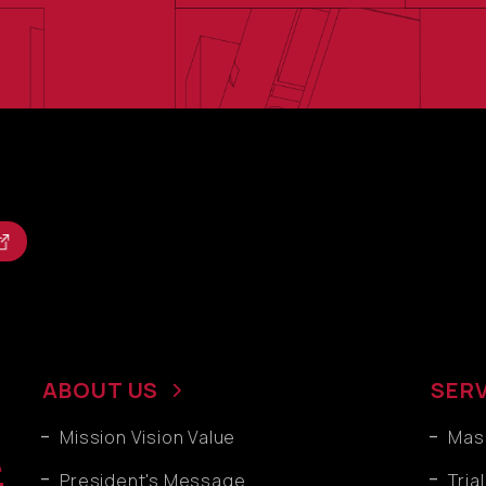
ABOUT US
SER
Mission Vision Value
Mass
President's Message
Tria