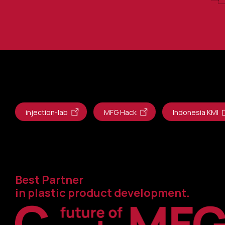
injection-lab
MFG Hack
Indonesia KMI
Best Partner
in plastic product development.