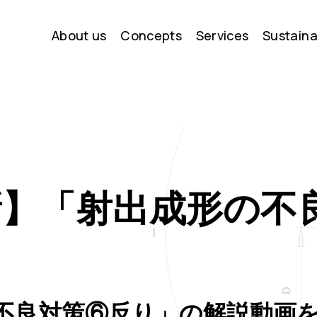
About us
Concepts
Services
Sustaina
更新】「射出成形の
不良対策⑥反り」の解説動画