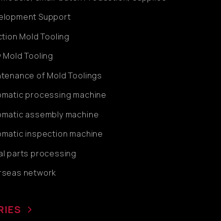
elopment Support
ction Mold Tooling
 Mold Tooling
tenance of Mold Toolings
omatic processing machine
omatic assembly machine
omatic inspection machine
l parts processing
rseas network
RIES