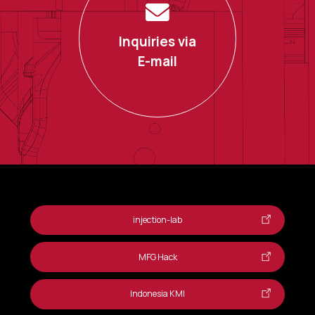
Inquiries via
E-mail
injection-lab
MFG Hack
Indonesia KMI