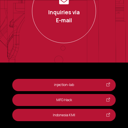
Inquiries via
E-mail
injection-lab
MFG Hack
Indonesia KMI