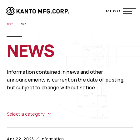
TOP
News
NEWS
Information contained in news and other
announcements is current on the date of posting,
but subject to change without notice.
Select a category
Apr 22, 2025
Information