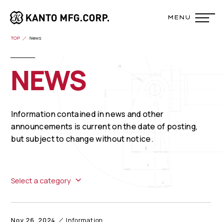
TOP
News
NEWS
Information contained in news and other
announcements is current on the date of posting,
but subject to change without notice.
Select a category
Nov 26, 2024
Information