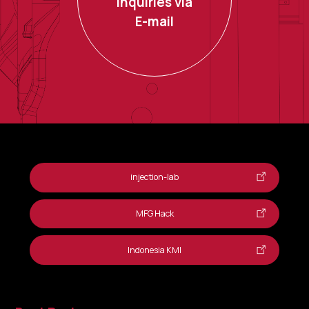
Inquiries via
E-mail
injection-lab
MFG Hack
Indonesia KMI